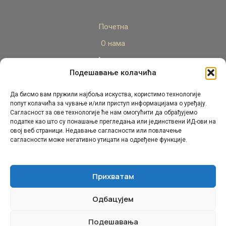
Почетна
О нама
Актуелно
Подешавање колачића
Стручни кадар
Пројекти
Да бисмо вам пружили најбоља искуства, користимо технологије
попут колачића за чување и/или приступ информацијама о уређају.
Архива
Сагласност за ове технологије ће нам омогућити да обрађујемо
податке као што су понашање прегледања или јединствени ИД-ови на
Контакт
овој веб страници. Недавање сагласности или повлачење
сагласности може негативно утицати на одређене функције.
Прихватам
Одбацујем
© Републички педагошки завод Републике Српске.
Сва права задржана 2026.
Подешавања