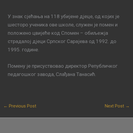
У знак сјећања на 118 убијене дјеце, од којих је
шесторо ученика ове школе, служен је помен и
положено цвијеће код Спомен – обиљежја
страдалој дјеци Српског Сарајева од 1992. до
1995. године.
Помену је присуствовао директор Републичког
педагошког завода, Слађана Танасић.
←
Previous Post
Next Post
→