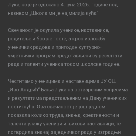
Лука, које је одржано 4. јуна 2026. године под
називом „Школа ми је најмилија кућа“.
Свечаност је окупила ученике, наставнике,
родитеље и бројне госте, а кроз изложбу
ученичких радова и пригодан културно-
умјетнички програм представљени су резултати
рада и таленти ученика током школске године.
Честитамо ученицима и наставницима ЈУ ОШ
„Иво Андрић“ Бања Лука на оствареним успјесима
и резултатима представљеним на Дану ученичких
постигнућа. Ова свечаност је још једном
показала колико труда, знања, креативности и
талента улажу ученици и њихови наставници, те
потврдила значај заједничког рада у изградњи