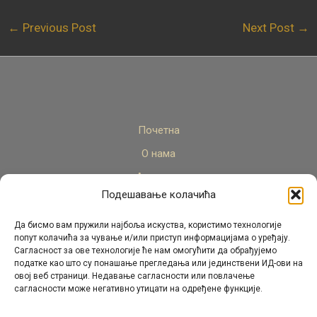
←
Previous Post
Next Post
→
Почетна
О нама
Актуелно
Подешавање колачића
Стручни кадар
Пројекти
Да бисмо вам пружили најбоља искуства, користимо технологије
попут колачића за чување и/или приступ информацијама о уређају.
Архива
Сагласност за ове технологије ће нам омогућити да обрађујемо
податке као што су понашање прегледања или јединствени ИД-ови на
Контакт
овој веб страници. Недавање сагласности или повлачење
сагласности може негативно утицати на одређене функције.