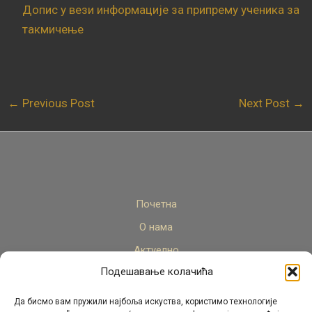
Допис у вези информације за припрему ученика за
такмичење
←
Previous Post
Next Post
→
Почетна
О нама
Актуелно
Подешавање колачића
Стручни кадар
Пројекти
Да бисмо вам пружили најбоља искуства, користимо технологије