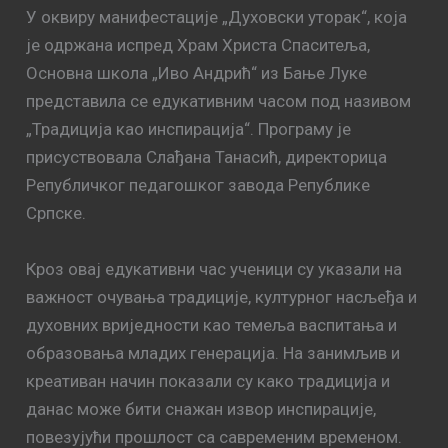
У оквиру манифестације „Духовски уторак“, која
је одржана испред Храм Христа Спаситеља,
Основна школа „Иво Андрић“ из Бање Луке
представила се едукативним часом под називом
„Традиција као инспирација“. Програму је
присуствовала Слађана Танасић, директорица
Републичког педагошког завода Републике
Српске.
Кроз овај едукативни час ученици су указали на
важност очувања традиције, културног насљеђа и
духовних вриједности као темеља васпитања и
образовања младих генерација. На занимљив и
креативан начин показали су како традиција и
данас може бити снажан извор инспирације,
повезујући прошлост са савременим временом.