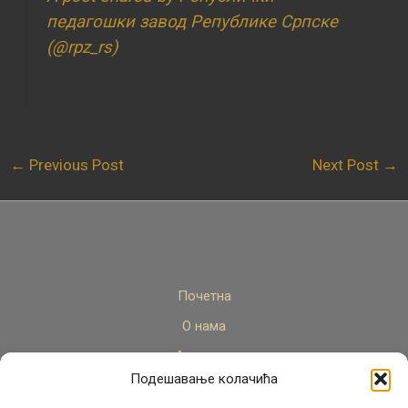
педагошки завод Републике Српске
(@rpz_rs)
←
Previous Post
Next Post
→
Почетна
О нама
Актуелно
Подешавање колачића
Стручни кадар