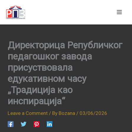
Skip
to
content
Директорица Републичког
педагошког завода
присуствовала
едукативном часу
„Традиција као
инспирација“
Leave a Comment
/ By
Bozana
/
03/06/2026