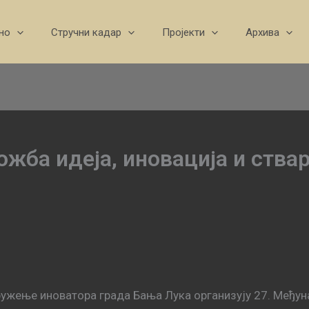
но
Стручни кадар
Пројекти
Архива
ожба идеја, иновација и ств
ужење иноватора града Бања Лука организују 27. Међуна