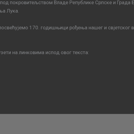
од покровитељством Владе Републике Српске и Града Б
ња Лука.
 посвећујемо 170. годишњици рођења нашег и свјетског 
зети на линковима испод овог текста: