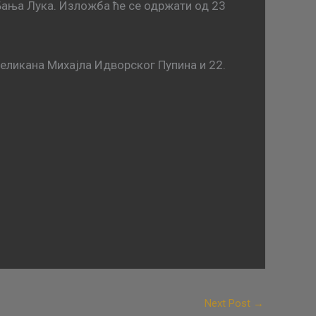
ања Лука. Изложба ће се одржати од 23
великана Михајла Идворског Пупина и 22.
Next Post
→