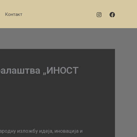
Контакт
аралаштва „ИНОСТ
родну изложбу идеја, иновација и