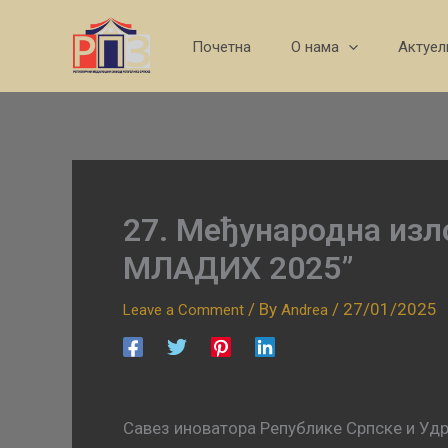
Skip
to
Почетна
О нама
Актуел
content
27. Међународна изл
МЛАДИХ 2025”
/ By
/
27/01/2025
Leave a Comment
Andrea
Савез иноватора Републике Српске и Удр