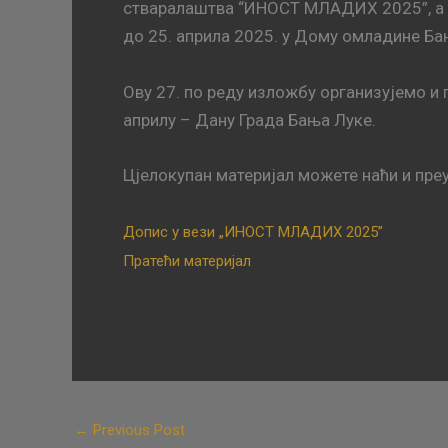
стваралаштва “ИНОСТ МЛАДИХ 2025”, а п
до 25. априла 2025. у Дому омладине Ба
Ову 27. по реду изложбу организујемо и
априлу – Дану Града Бања Луке.
Цјелокупан материјал можете наћи и преу
Допис у вези „ИНОСТ МЛАДИХ 2025”
Пратећи материјал
←
Previous Post