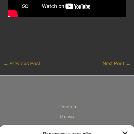
←
Previous Post
Next Post
→
Почетна
О нама
Актуелно