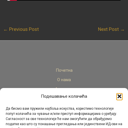
←
Previous Post
Next Post
→
Почетна
О нама
Актуелно
Подешавање колачића
Стручни кадар
Пројекти
Да бисмо вам пружили најбоља искуства, користимо технологије
попут колачића за чување и/или приступ информацијама о уређају.
Архива
Сагласност за ове технологије ће нам омогућити да обрађујемо
податке као што су понашање прегледања или јединствени ИД-ови на
Контакт