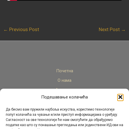
←
Previous Post
Next Post
→
Почетна
О нама
Актуелно
Подешавање колачића
Стручни кадар
Пројекти
Да бисмо вам пружили најбоља искуства, користимо технологије
попут колачића за чување и/или приступ информацијама о уређају.
Архива
Сагласност за ове технологије ће нам омогућити да обрађујемо
податке као што су понашање прегледања или јединствени ИД-ови на
Контакт