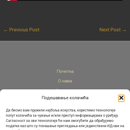
←
Previous Post
Next Post
→
Почетна
О нама
Актуелно
Подешавање колачића
Стручни кадар
Пројекти
Да бисмо вам пружили најбоља искуства, користимо технологије
попут колачића за чување и/или приступ информацијама о уређају.
Архива
Сагласност за ове технологије ће нам омогућити да обрађујемо
податке као што су понашање прегледања или јединствени ИД-ови на
Контакт