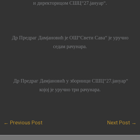
и директорицом СШЦ“27.јануар“.
Др Предраг Дамјановић је ОШ“Свети Сава“ је уручио
седам рачунара.
Др Предраг Дамјановић у зборници СШЦ“27.јануар“
којој је уручио три рачунара.
←
Previous Post
Next Post
→