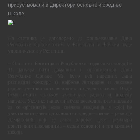
присуствовали и директори основне и средње
школе.
На састанку је договорено да обиљежавање Дана
Републике Српске осим у Бањалуци и Брчком буде
уприличено и у Рогатици.
– Општина Рогатица и Републички педагошки завод ће
11. јануара бити домаћини и организатори Дана
Републике Српске. Ми ћемо већ наредних дана
расписати конкурс за најбоље литерарне и ликовне
радове ученика свих основних и средњих школа. Овдје
ћемо имати изложбу ученичких радова и подјелу
награда. Уколико пандемија буде дозволила размишљамо
да се организује једна свечана академија, у којој ће
учествовати ученици основне и средње школе – рекао је
Дамјановић, који је данас даровао десет рачунара
рогатичким школарцима – седам основној и три средњој
школи.