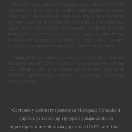
– Захвалан сам директору Дамјановићу на посјети и на
даровима које је уручио нашим школарцима. Посебну
захвалност изражавам му због тога што је баш Рогатица
одабрана као једна од главних локација за обиљежавање
Дана наше Републике. Господина Дамјановића сам
информисао о томе шта смо све урадили како бисмо
побољшали услове за ученике у обје школе и шта
планирамо у наредном периоду – изјавио је Јагодић.
Дамјановић је након састанка са Јагодићем обишао
Основну школу “Свети Сава” и Средњошколски центар
“27. јануар”, гдје је нагласио да је веома задовољан
начином организације наставе у условима пандемије
вируса корона.
Састанак у кабинету начелника Милорада Јагодића и
директора Завода др Предрага Дамјановића са
директором и помоћником директора ОШ“Свети Сава“