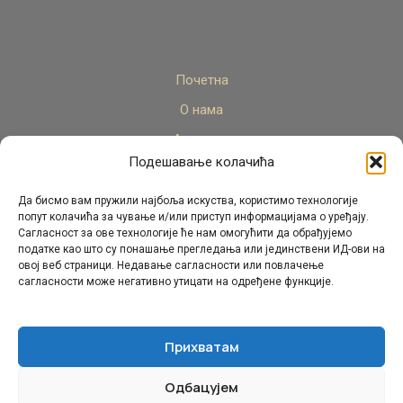
Почетна
О нама
Актуелно
Подешавање колачића
Стручни кадар
Пројекти
Да бисмо вам пружили најбоља искуства, користимо технологије
попут колачића за чување и/или приступ информацијама о уређају.
Архива
Сагласност за ове технологије ће нам омогућити да обрађујемо
податке као што су понашање прегледања или јединствени ИД-ови на
Контакт
овој веб страници. Недавање сагласности или повлачење
сагласности може негативно утицати на одређене функције.
Прихватам
Одбацујем
© Републички педагошки завод Републике Српске.