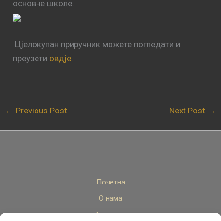
основне школе.
Цјелокупан приручник можете погледати и
преузети
овдје.
←
Previous Post
Next Post
→
Почетна
О нама
Актуелно