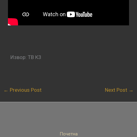
Извор: ТВ К3
←
Previous Post
Next Post
→
Почетна