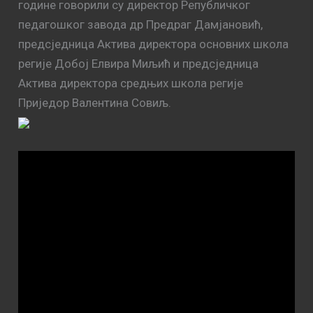
године говорили су директор Републичког
педагошког завода др Предраг Дамјановић,
предсједница Актива директора основних школа
регије Добој Елвира Миљић и предсједница
Актива директора средњих школа регије
Приједор Валентина Совиљ.