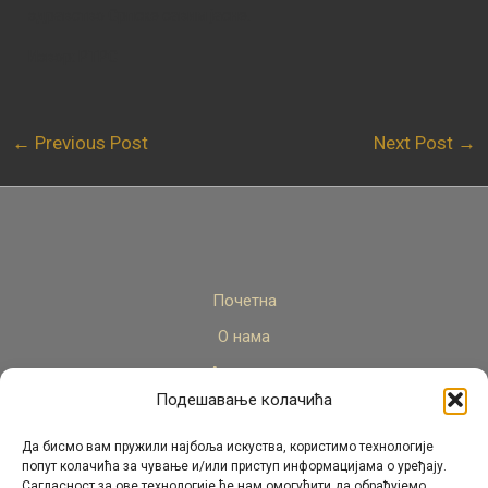
здравство Српске савим јасне.
Извор: РТРС
←
Previous Post
Next Post
→
Почетна
О нама
Актуелно
Подешавање колачића
Стручни кадар
Пројекти
Да бисмо вам пружили најбоља искуства, користимо технологије
попут колачића за чување и/или приступ информацијама о уређају.
Архива
Сагласност за ове технологије ће нам омогућити да обрађујемо