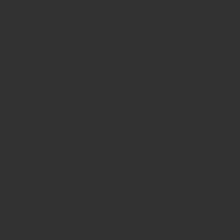
директори/ прихватили, јесте да се поштују упутства
Института за јавно здравство Републике Српске за
здравље ученика, те упутства Министарства просвјете
Српске и Републичког педагошког завода око
организације наставе. На тај начин ћемо све ризике свести
на најмању могућу мјеру – рекао је Дамјановић.
Дамјановић је указао на одређене недоумице око дужине
трајања наставног часа, те појаснио да не смије бити краћи
од 20 минута.
– Школе ће одредити дужину трајања часа у складу са
расположивим капацитетима и распоредом часова. У
складу са могућностима школа одвијаће се секцијска и
допунска настава – навео је Дамјановић.
Он је оцијенио да је непосредан вид наставе много бољи
од наставе на даљину, а коју је похвалио.