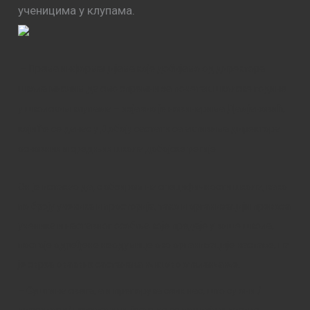
ученицима у клупама.
– Према информацијама које добијамо од директора
школа мислим да смо спремни за почетак школске године
у школским клупама – изјавио је новинарима Дамјановић,
који ће се данас у Добоју састати са активима директора
основних и средњих школа добојске регије.
Он је истакао да, с обзиром на специфичности школа, како
по броју ученика и просторија, тако и организацији превоза
ученика и наставног особља које предаје у више школа,
постоје одређене неодумице око организације наставе, па
је сврха оваквих састанака њихово отклањање.
– Суштина свега, а и препорука свих нас, што су они /