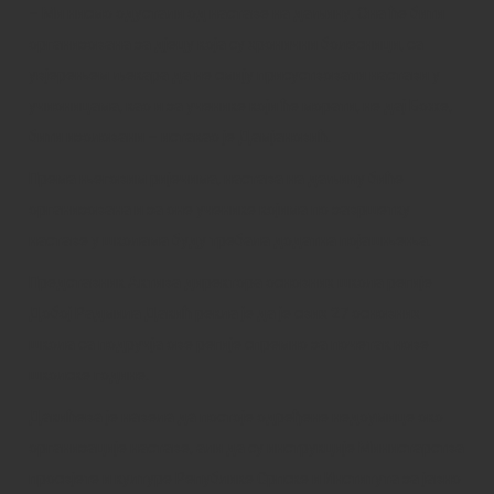
– Ми нисмо одустали од наставе на даљину. Она ће бити
организована за дјецу која су хронични болесници, са
увјерењем љекара да не смију присуствовати настави у
учионицама, као и за ученике који ће морати, не дај Боже,
бити изоловани – истакао је Дамјановић.
Према његовим ријечима, настава на даљину биће
организована и за оне ученике којима по завршетку
наставе у школама буду требала додатна појашњења.
Представник Актива директора основних школа регије
Добој Радмила Дакић рекла је да је свих 27 основних
школа са подручја ове регије спремно за почетак нове
школске године.
Дакићева је навела да постоје одређене недоумице око
организације наставе, али да су инструкције Министарства
просвјете и културе Републике Српске и Института за јавно