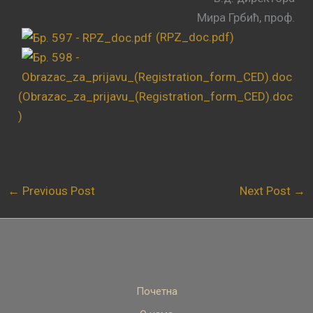
Мира Грбић, проф.
(RPZ_doc.pdf)
(Obrazac_za_prijavu_(Registration_form_CED).doc
)
←
Previous Post
Next Post
→
Почетна