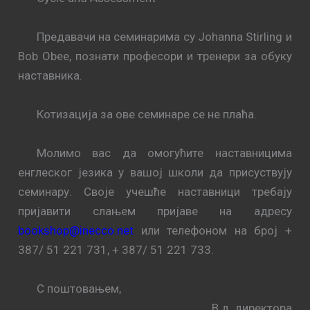
Предавачи на семинарима су Johanna Stirling и
Bob Obee, познати професори и тренери за обуку
наставника.
Котизација за ове семинаре се не плаћа.
Молимо вас да омогућите наставницима
енглеског језика у вашој школи да присуствују
семинару. Своје учешће наставници требају
пријавити слањем пријаве на адресу
bookshop@inecco.net
или телефоном на број +
387/ 51 221 731, + 387/ 51 221 733.
С поштовањем,
В.д. директора