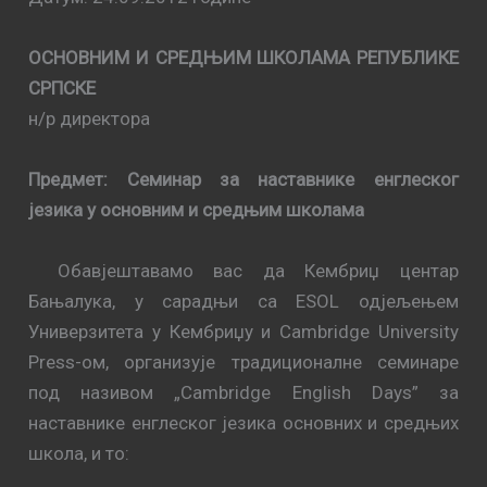
ОСНОВНИМ И СРЕДЊИМ ШКОЛАМА РЕПУБЛИКЕ
СРПСКЕ
н/р директора
Предмет: Семинар за наставнике енглеског
језика у основним и средњим школама
Обавјештавамо вас да Кембриџ центар
Бањалука, у сарадњи са ESOL одјељењем
Универзитета у Кембриџу и Cambridge University
Press-ом, организује традиционалне семинаре
под називом „Cambridge English Days” за
наставнике енглеског језика основних и средњих
школа, и то: