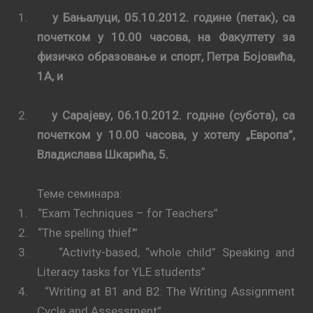
1.
у Бањалуци, 05.10.2012. године (петак), са
почетком у 10.00 часова, на Факултету за
физичко образовање и спорт, Петра Бојовића,
1А, и
2.
у Сарајеву, 06.10.2012. годнне (субота), са
почетком у 10.00 часова, у хотелу „Европа”,
Владислава Шкарића, 5.
Теме семинара:
1.
“Еxаm Techniques – for Teachers”
2.
“The spelling thief'”
3.
“Activity-based, “whole child” Speaking and
Literacy tasks for YLE students”
4.
“Writing at B1 and B2: The Writing Assignment
Cycle and Assessment”