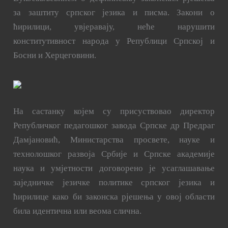
за заштиту српског језика и писма. Закони о
ћирилици, увјеравају, неће нарушити
конститутивност народа у Републици Српској и
Босни и Херцеговини.
На састанку којем су присуствовао директор
Републичког педагошког завода Српске др Предраг
Дамјановић, Министарства просвете, науке и
технолошког развоја Србије и Српске академије
наука и умјетности договорено је усаглашавање
заједничке језичке политике српског језика и
ћирилице како би законска рјешења у овој области
била идентична или веома слична.