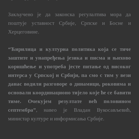
Закључено је да законска регулалтива мора да
поштује уставност Србије, Српске и Босне и
Херцеговине.
“Ћирилица и културна политика која се тиче
заштите и унапређења језика и писма и њихово
коришћење и употреба јесте питање од високог
интерса у Српској и Србији, па смо с тим у вези
данас водили разговоре о динамици, роковима и
основали координационо тијело које ће се бавити
тиме. Очекујем резултате већ половином
септембра”
, навео је Владан Вукосављевић,
министар културе и информисања Србије.