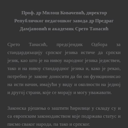
Проф. др Милош Ковачевић, директор
Републичког педагошког завода др Предраг
Дамјановић и академик Срето Танасић
Срето Танасић, предсјендик Одбора за
стандардизацију српског језика истиче да српски
језик, као што је на нивоу народног језика једиствен,
тако и на нивоу стандардног језика и, како је рекао,
потребно је законе доносити да би он функционисао
на исти начин, имајући у виду и околности на једној
и другој страни, које се морају и могу уважавати.
Законска рјешења о заштити ћирилице у складу су и
са европским законодавством које подржава статус и
писмо сваког народа, па тако и српског.