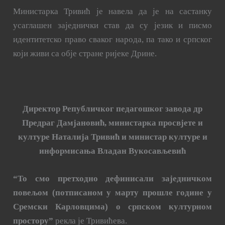
Министарка Тривић је навела да је на састанку
усаглашен заједнички став да су језик и писмо
идентитетско право сваког народа, па тако и српског
који живи са обје стране ријеке Дрине.
Директор Републичког педагошког завода др
Предраг Дамјановић, министарка просвјете и
културе Наталија Тривић и министар културе и
информисања Владан Вукосављевић
“То смо претходно дефинисали заједничком
повељом (потписаном у марту прошле године у
Сремски Карловцима) о српском културном
простору”
рекла је Тривићева.