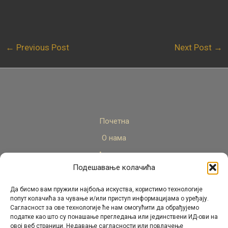
←
Previous Post
Next Post
→
Почетна
О нама
Актуелно
Подешавање колачића
Стручни кадар
Пројекти
Да бисмо вам пружили најбоља искуства, користимо технологије
попут колачића за чување и/или приступ информацијама о уређају.
Архива
Сагласност за ове технологије ће нам омогућити да обрађујемо
податке као што су понашање прегледања или јединствени ИД-ови на
Контакт
овој веб страници. Недавање сагласности или повлачење