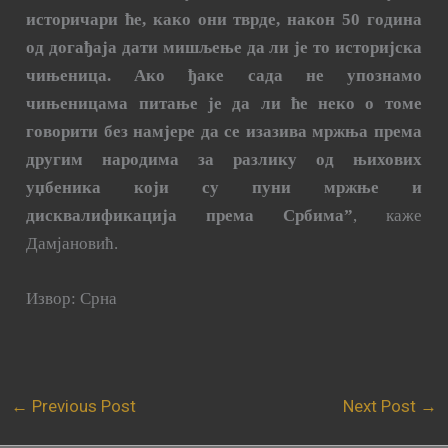
историчари ће, како они тврде, након 50 година
од догађаја дати мишљење да ли је то историјска
чињеница. Ако ђаке сада не упознамо
чињеницама питање је да ли ће неко о томе
говорити без намјере да се изазива мржња према
другим народима за разлику од њихових
уџбеника који су пуни мржње и
дисквалификација према Србима”
, каже
Дамјановић.
Извор: Срна
←
Previous Post
Next Post
→