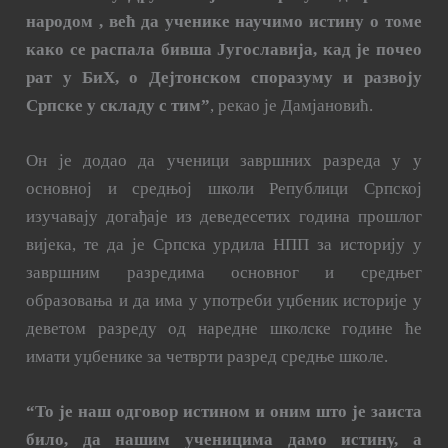
народом , већ да ученике научимо истину о томе
како се распала бивша Југославија, кад је почео
рат у БиХ, о Дејтонском споразуму и развоју
Српске у складу с тим”
, рекао је Дамјановић.
Он је додао да ученици завршних разреда у у
основној и средњој школи Републици Српској
изучавају догађаје из деведесетих година прошлог
вијека, те да је Српска урдила НПП за историју у
завршним разредима основног и средњег
образовања и да има у употреби уџбеник историје у
деветом разреду од наредне школске године ће
имати уџбенике за четврти разред средње школе.
“То је наш одговор истином и оним што је заиста
било, да нашим ученицима дамо истину, а