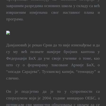
завршним разредима основних школа у складу са већ
извршеним измјенама свог наставног плана и
програма.
Дамјановић је рекао Срни да то није изненађење и да
су му већ познате намјере бројних кантона у
Федерацији БиХ да уче своје ученике о томе, као
што су о формирању такозване Армије БиХ, о
“опсади Сарајева”, Тузланској капији, “геноциду” и
слично.
Он је подсјетио да је то у супротности са
споразумом који је 2004. године иницирао ОЕБС, а
потписали сви министри образовања с циљем да се