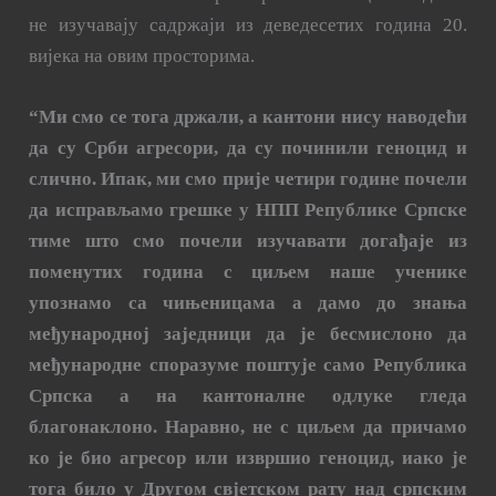
не изучавају садржаји из деведесетих година 20.
вијека на овим просторима.
“Ми смо се тога држали, а кантони нису наводећи
да су Срби агресори, да су починили геноцид и
слично. Ипак, ми смо прије четири године почели
да исправљамо грешке у НПП Републике Српске
тиме што смо почели изучавати догађаје из
поменутих година с циљем наше ученике
упознамо са чињеницама а дамо до знања
међународној заједници да је бесмислоно да
међународне споразуме поштује само Република
Српска а на кантоналне одлуке гледа
благонаклоно. Наравно, не с циљем да причамо
ко је био агресор или извршио геноцид, иако је
тога било у Другом свјетском рату над српским