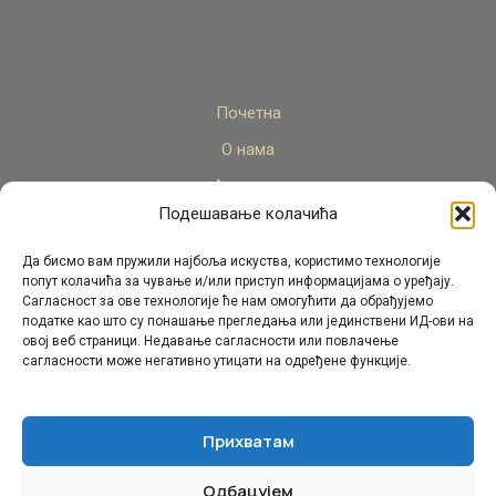
Почетна
О нама
Актуелно
Подешавање колачића
Стручни кадар
Пројекти
Да бисмо вам пружили најбоља искуства, користимо технологије
попут колачића за чување и/или приступ информацијама о уређају.
Архива
Сагласност за ове технологије ће нам омогућити да обрађујемо
податке као што су понашање прегледања или јединствени ИД-ови на
Контакт
овој веб страници. Недавање сагласности или повлачење
сагласности може негативно утицати на одређене функције.
Прихватам
Одбацујем
© Републички педагошки завод Републике Српске.