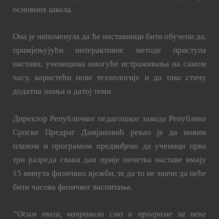
основних школа.
Она је напоменула да ће наставници бити обучени да,
примјењујући интерактивне методе приступа
настави, ученицима омогуће истраживања на самом
часу, користећи нове технологије и да тако стичу
додатна знања о датој теми.
Директор Републичког педагошког завода Републике
Српске Предраг Дамјановић рекао је да новим
планом и програмом предвиђено да ученици прва
три разреда сваки дан прије почетка наставе имају
15 минута физичких вјежби, те да то не значи да неће
бити часова физичког васпитања.
“Осим тога, направили смо и програме за неке