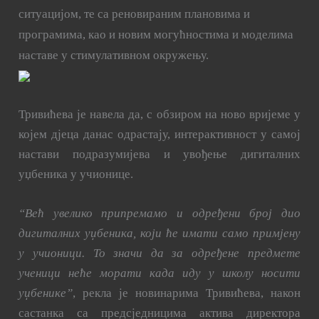
ситуацијом, те са реновираним плановима и
програмима, као и новим могућностима и моделима
наставе у стимулативном окружењу.
Тривићева је навела да, с обзиром на ново вријеме у
којем дјеца данас одрастају, интерактивност у самој
настави подразумијева и увођење дигиталних
уџбеника у учионице.
“Већ увелико припремамо и одређени број дио
дигиталних уџбеника, који ће имати само примјену
у учионици. То значи да за одређене предмете
ученици неће морати када иду у школу носити
уџбенике”
, рекла је новинарима Тривићева, након
састанка са предсједницима актива директора