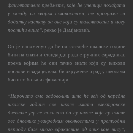
факултативне предмете, које ће ученици похађати
у складу са својим склоностима, те програме за
додатну наставу за оне који су талентовани и могу
постићи више”
, рекао је Дамјановић.
Он је напоменуо да ће од сљедеће школске године
бити на снази и стандарди рада стручних сарадника,
према којима ће они тачно знати који су њихови
послови и задаци, како би окружење и рад у школама
био што бољи и ефикаснији.
“Нарочито смо задовољни што ће већ од наредне
школске године све школе имати електронске
дневнике јер се показало да су школе које су имале
ове дневнике уванредним околностима у претходнм
периоду биле много ефикасније од оних које нису”
,