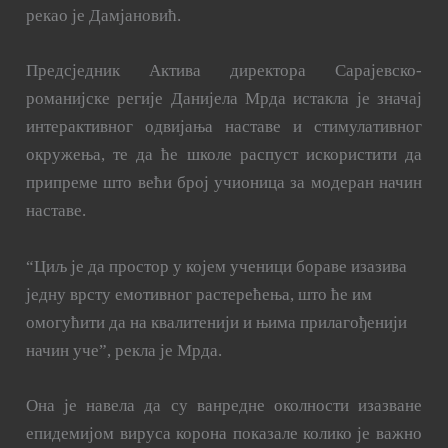
рекао је Дамјановић.
Предсједник Актива директора Сарајевско-
романијске регије Данијела Мрда истакла је значај
интерактивног одвијања наставе и стимулативног
окружења, те да ће школе распуст искористити да
припреме што већи број учионица за модеран начин
наставе.
“Циљ је да простор у којем ученици бораве изазива
једну врсту емотивног растерећења, што ће им
омогућити да на квалитенији и њима прилагођенији
начин уче”, рекла је Мрда.
Она је навела да су ванредне околности изазване
епидемијом вируса корона показале колико је важно