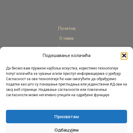
Почетна
О нама
Актуелно
Подешавање колачића
Стручни кадар
Пројекти
Да бисмо вам пружили најбоља искуства, користимо технологије
попут колачића за чување и/или приступ информацијама о уређају.
Архива
Сагласност за ове технологије ће нам омогућити да обрађујемо
податке као што су понашање прегледања или јединствени ИД-ови на
Контакт
овој веб страници. Недавање сагласности или повлачење
сагласности може негативно утицати на одређене функције.
Прихватам
Одбацујем
© Републички педагошки завод Републике Српске.