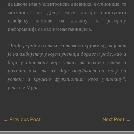
да школе имају електронске дневнике, е-учионице, те
могућност да дјеца могу онлајн приступити
извођењу наставе на даљину, те размјену
информација са својим наставницима.
“Када је ријеч о стимулативном окружењу, акценат
је на амбијенту у којем ученици бораве и раде, као и
боја у простору које утичу на њихово учење и
размишљање, те им даје могућност да могу да
устану и кружно функционишу кроз учионицу”
,
рекла је Мрда.
←
Previous Post
Next Post
→