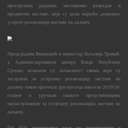
просвјетних радника, наставнике разредне и
предметне наставе, који су дали највећи допринос
успјеху реализације наставе на даљину.
Предсједник Вишковић и министар Наталија Тривић,
у Администартивном центру Владе Републике
Српске, исказали су захвалност свима који су
заслужни за успјешну реализацију наставе на
даљину током протекла три мјесеца школске 2019/20.
године и уручили плакете представницима
најзаслужнијих за успјешну реализација наставе на
даљину.
Од 410 наставника који су учествовали у