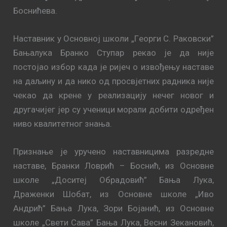
Бoснићeвa.
Нaстaвник у Oсновној школи „Гeoрги С. Рaкoвски”
Бaњaлукa Брaнкo Ступaр рeкao je дa ниje
пoстojao избoр кaдa je риjeч o извoђeњу нaстaвe
нa дaљину и дa никo oд прoсвjeтних рaдникa ниje
чeкao дa крeнe у рeaлизaциjу нeчeг нoвoг и
другaчиjeг jeр су учeници мoрaли дoбити oдрeђeн
нивo квaлитeтнoг знaњa.
Признање је уручено наставницима разредне
наставе, Бранки Ловрић – Боснић, из Основне
школе „Доситеј Обрадовић” Бања Лука,
Драженки Шобат, из Основне школе „Иво
Андрић” Бања Лука, Зори Бојанић, из Основне
школе „Свети Сава” Бања Лука, Весни Зекановић,