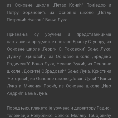
из Основне школе „Петар Кочић” Приједор и
Петру Зорановић, из Основне школе „Петар
Петровић Његош” Бања Лука.
Признања су уручена и представницима
наставника предметне наставе Бранку Ступару, из
Основне школе „Георги С. Раковски” Бања Лука,
Душку Гајановићу, из Основне школе „Браднко
Радичевић” Бања Лука, Невени Ђукић, из Основне
школе „Доситеј Обрадовић” Бања Лука, Кристини
Ћетојевић, из Основне школе „Јован Дучић” Бања
Лука и Миланки Росић, из Основне школе „Иво
Андрић” Бања Лука.
Поред њих, плакета је уручена и директору Радио-
телевизије Републике Српске Милану Трбојевићу