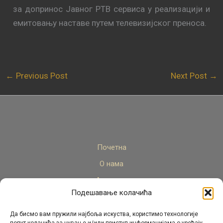
за допринос Јавног РТВ сервиса у реализацији и
емитовању наставе путем телевизијског преноса.
←
Previous Post
Next Post
→
Почетна
О нама
Актуелно
Подешавање колачића
Стручни кадар
Пројекти
Да бисмо вам пружили најбоља искуства, користимо технологије