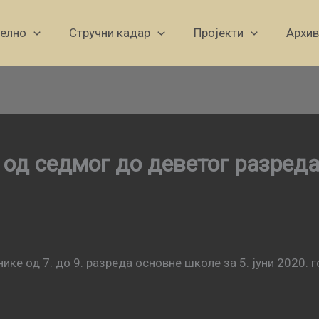
уелно
Стручни кадар
Пројекти
Архив
– од седмог до деветог разред
ке од 7. до 9. разреда основне школе за 5. јуни 2020. г