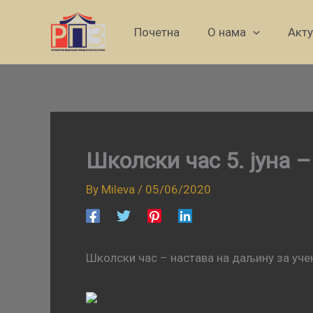
Skip
to
Почетна
О нама
Акт
content
Школски час 5. јуна 
By
Mileva
/
05/06/2020
Школски час – настава на даљину за учени