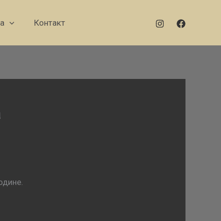
а
Контакт
а
одине.