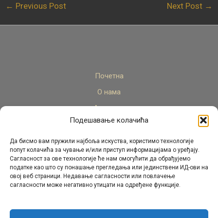
←
Previous Post
Next Post
→
Почетна
О нама
Актуелно
Подешавање колачића
Стручни кадар
Пројекти
Да бисмо вам пружили најбоља искуства, користимо технологије
попут колачића за чување и/или приступ информацијама о уређају.
Архива
Сагласност за ове технологије ће нам омогућити да обрађујемо
податке као што су понашање прегледања или јединствени ИД-ови на
Контакт
овој веб страници. Недавање сагласности или повлачење
сагласности може негативно утицати на одређене функције.