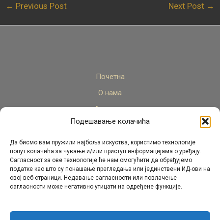
←
Previous Post
Next Post
→
Почетна
О нама
Актуелно
Подешавање колачића
Стручни кадар
Пројекти
Да бисмо вам пружили најбоља искуства, користимо технологије
попут колачића за чување и/или приступ информацијама о уређају.
Архива
Сагласност за ове технологије ће нам омогућити да обрађујемо
податке као што су понашање прегледања или јединствени ИД-ови на
Контакт
овој веб страници. Недавање сагласности или повлачење
сагласности може негативно утицати на одређене функције.