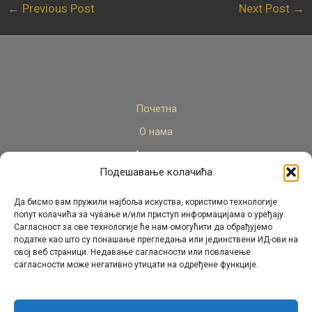
←
Previous Post
Next Post
→
Почетна
О нама
Актуелно
Подешавање колачића
Стручни кадар
Пројекти
Да бисмо вам пружили најбоља искуства, користимо технологије
попут колачића за чување и/или приступ информацијама о уређају.
Архива
Сагласност за ове технологије ће нам омогућити да обрађујемо
податке као што су понашање прегледања или јединствени ИД-ови на
Контакт
овој веб страници. Недавање сагласности или повлачење
сагласности може негативно утицати на одређене функције.