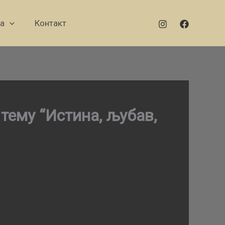
а
Контакт
 тему “Истина, љубав,