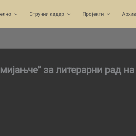
уелно
Стручни кадар
Пројекти
Архив
Змијањче” за литерарни рад на