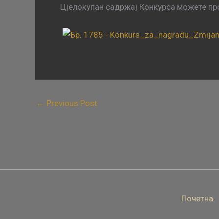
Цјелокупан садржај Конкурса можете прон
←
Previous Post
Почетна