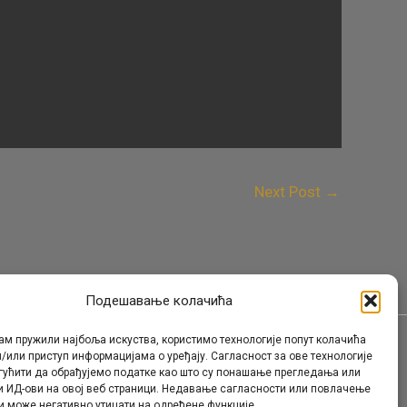
Next Post
→
Подешавање колачића
ам пружили најбоља искуства, користимо технологије попут колачића
/или приступ информацијама о уређају. Сагласност за ове технологије
Контакт
гућити да обрађујемо податке као што су понашање прегледања или
и ИД-ови на овој веб страници. Недавање сагласности или повлачење
и може негативно утицати на одређене функције.