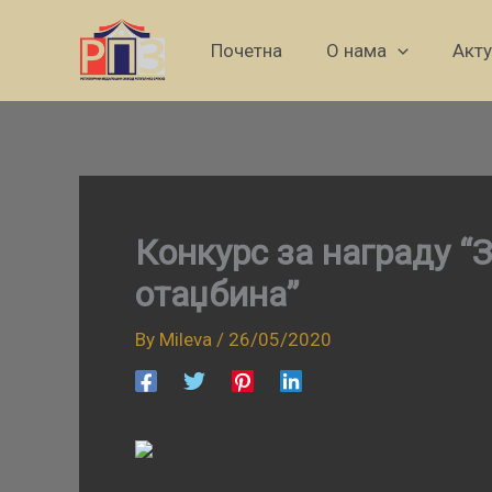
Skip
to
Почетна
О нама
Акт
content
Конкурс за награду “
отаџбина”
By
Mileva
/
26/05/2020