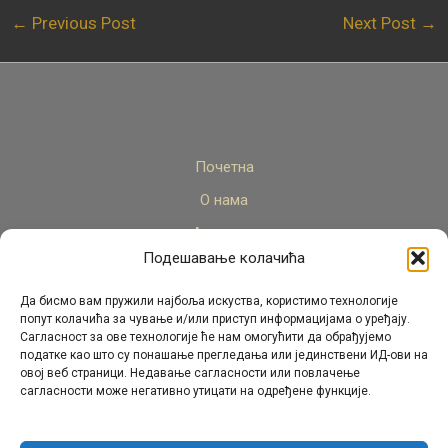
←
Previous Post
Next Post
→
Почетна
О нама
Актуелно
Подешавање колачића
Стручни кадар
Пројекти
Да бисмо вам пружили најбоља искуства, користимо технологије
попут колачића за чување и/или приступ информацијама о уређају.
Архива
Сагласност за ове технологије ће нам омогућити да обрађујемо
податке као што су понашање прегледања или јединствени ИД-ови на
Контакт
овој веб страници. Недавање сагласности или повлачење
сагласности може негативно утицати на одређене функције.