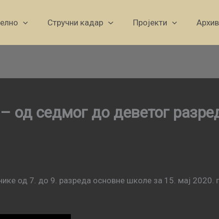
уелно
Стручни кадар
Пројекти
Архив
 – од седмог до деветог разре
ике од 7. до 9. разреда основне школе за 15. мај 2020. 