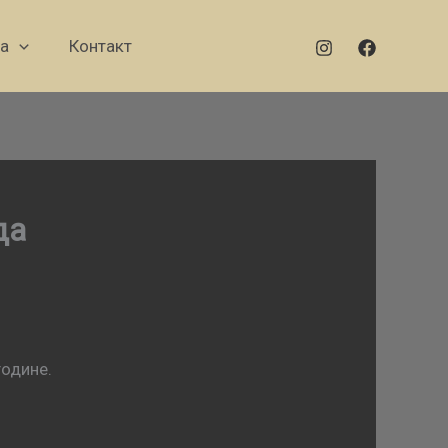
а
Контакт
да
године.