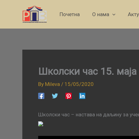
Skip
to
Почетна
О нама
Акт
content
Школски час 15. маја
By
Mileva
/
15/05/2020
Школски час – настава на даљину за учен