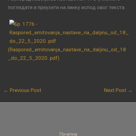
погледати и преузети на линку испод овог текста.
(Raspored_emitovanja_nastave_na_daljinu_od_18
_do_22_5_2020..pdf)
←
Previous Post
Next Post
→
Почетна