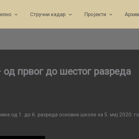
уелно
Стручни кадар
Пројекти
Архив
– од првог до шестог разреда
ике од 1. до 6. разреда основне школе за 5. мај 2020. г