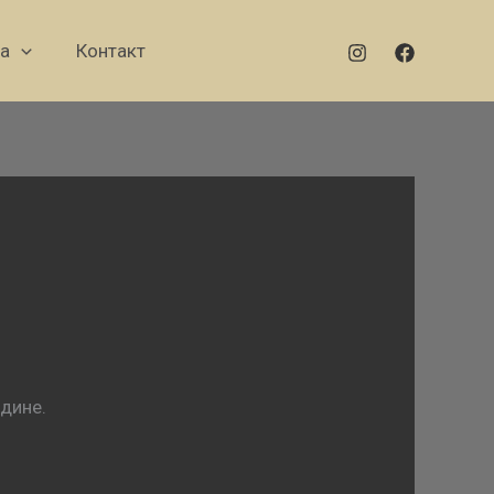
а
Контакт
одине.