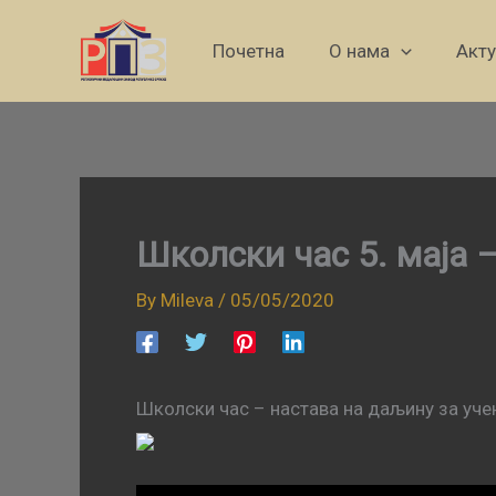
Skip
to
Почетна
О нама
Акт
content
Школски час 5. маја 
By
Mileva
/
05/05/2020
Школски час – настава на даљину за учен