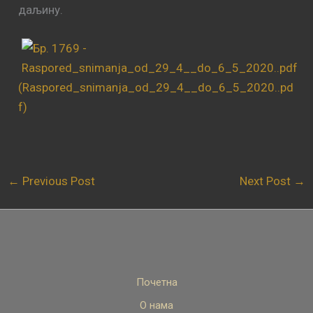
даљину.
(Raspored_snimanja_od_29_4__do_6_5_2020..pd
f)
←
Previous Post
Next Post
→
Почетна
О нама