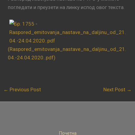
погледати и преузети на линку испод овог текста.
(Raspored_emitovanja_nastave_na_daljinu_od_21.
04.-24.04.2020..pdf)
←
Previous Post
Next Post
→
Почетна