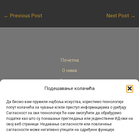
←
Previous Post
Next Post
→
Почетна
О нама
Актуелно
Подешавање колачића
Стручни кадар
Пројекти
Да бисмо вам пружили најбоља искуства, користимо технологије
попут колачића за чување и/или приступ информацијама о уређају.
Архива
Сагласност за ове технологије ће нам омогућити да обрађујемо
податке као што су понашање прегледања или јединствени ИД-ови на
Контакт
овој веб страници. Недавање сагласности или повлачење
сагласности може негативно утицати на одређене функције.