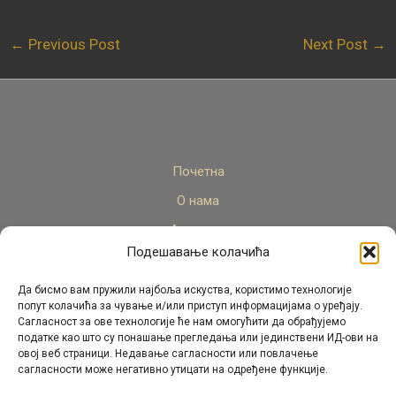
←
Previous Post
Next Post
→
Почетна
О нама
Актуелно
Подешавање колачића
Стручни кадар
Пројекти
Да бисмо вам пружили најбоља искуства, користимо технологије
попут колачића за чување и/или приступ информацијама о уређају.
Архива
Сагласност за ове технологије ће нам омогућити да обрађујемо
податке као што су понашање прегледања или јединствени ИД-ови на
Контакт
овој веб страници. Недавање сагласности или повлачење
сагласности може негативно утицати на одређене функције.