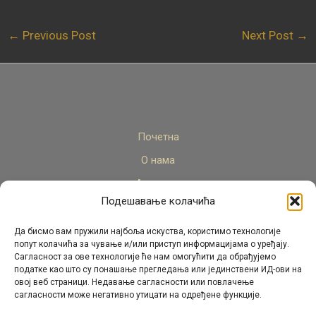
←
Previous Post
Next Post
→
Почетна
О нама
Актуелно
Подешавање колачића
Стручни кадар
Пројекти
Да бисмо вам пружили најбоља искуства, користимо технологије
попут колачића за чување и/или приступ информацијама о уређају.
Архива
Сагласност за ове технологије ће нам омогућити да обрађујемо
податке као што су понашање прегледања или јединствени ИД-ови на
Контакт
овој веб страници. Недавање сагласности или повлачење
сагласности може негативно утицати на одређене функције.