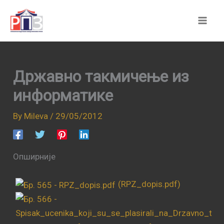
Skip
to
content
Државно такмичење из
информатике
By
Mileva
/
29/05/2012
Опширније
(RPZ_dopis.pdf)