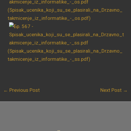
(Spisak_ucenika_koji_su_se_plasirali_na_Drzavno_
takmicenje_iz_informatike_-_os.pdf)
(Spisak_ucenika_koji_su_se_plasirali_na_Drzavno_
takmicenje_iz_informatike_-_ss.pdf)
←
Previous Post
Next Post
→