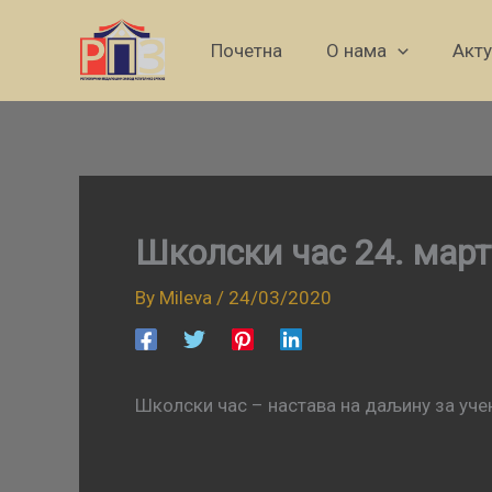
Skip
to
Почетна
О нама
Акт
content
Школски час 24. март
By
Mileva
/
24/03/2020
Школски час – настава на даљину за учен