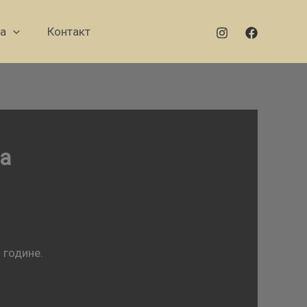
а
Контакт
да
 године.