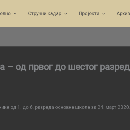
уелно
Стручни кадар
Пројекти
Архив
а – од првог до шестог разре
ике од 1. до 6. разреда основне школе за 24. март 2020.