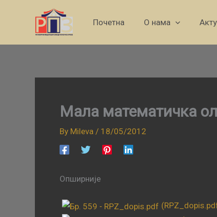
Skip
to
Почетна
О нама
Акт
content
Мала математичка ол
By
Mileva
/
18/05/2012
Опширније
(RPZ_dopis.pd