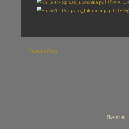
(Spisak_u
(Pro
←
Previous Post
Почетна