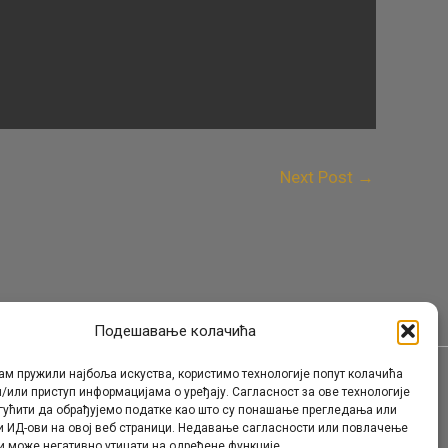
Next Post
→
Подешавање колачића
ам пружили најбоља искуства, користимо технологије попут колачића
/или приступ информацијама о уређају. Сагласност за ове технологије
Контакт
гућити да обрађујемо податке као што су понашање прегледања или
и ИД-ови на овој веб страници. Недавање сагласности или повлачење
и може негативно утицати на одређене функције.