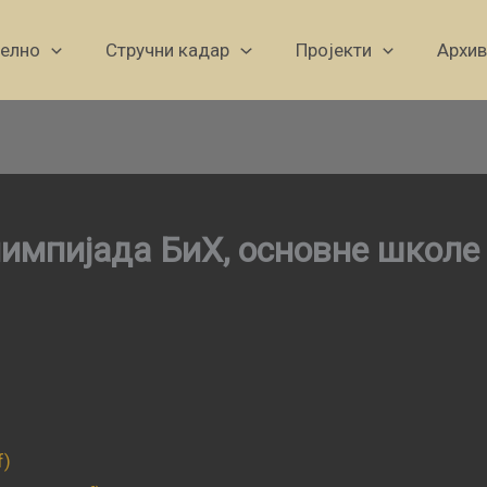
уелно
Стручни кадар
Пројекти
Архив
импијада БиХ, основне школе
f)