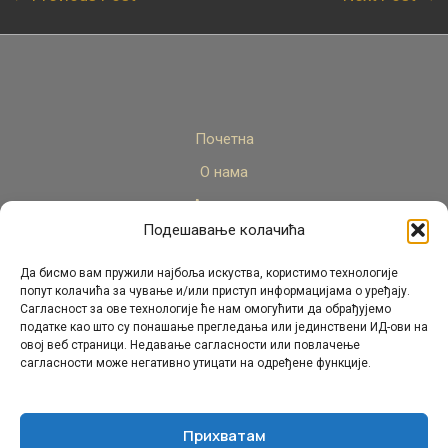
Почетна
О нама
Актуелно
Подешавање колачића
Стручни кадар
Пројекти
Да бисмо вам пружили најбоља искуства, користимо технологије
попут колачића за чување и/или приступ информацијама о уређају.
Архива
Сагласност за ове технологије ће нам омогућити да обрађујемо
податке као што су понашање прегледања или јединствени ИД-ови на
Контакт
овој веб страници. Недавање сагласности или повлачење
сагласности може негативно утицати на одређене функције.
Прихватам