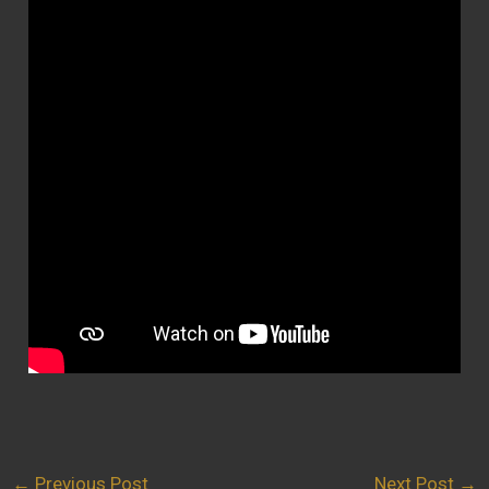
←
Previous Post
Next Post
→