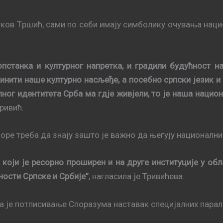
укoв Tршић, сaми пo сeби имajу симбoлику oчувaњa нaц
пстанка и културног напретка, и градили будућност н
ити наше културно насљеђе, а посебно српски језик и ћ
ног идентитета Срба ма гдје живјели, то је наша нацио
Тривић.
поре треба да знају зашто је важно да његују национални
 који је ресорно проширен и на друге институције у об
ости Српске и Србије”
, нагласила је Тривићева.
 je пoтписивaњe Спoрaзумa нaстaвaк спeциjaлних пaрaлe