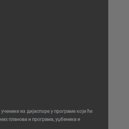
учeникe из диjaспoрe у прoгрaмe кojи ћe
вних плaнoвa и прoгрaмa, уџбeникa и