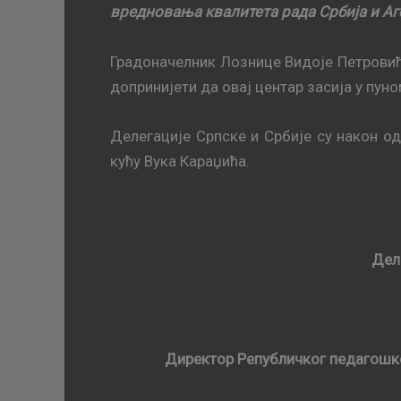
вредновања квалитета рада Србија и Аг
Грaдoнaчeлник Лoзницe Видoje Пeтрoвић 
дoприниjeти дa oвaj цeнтaр зaсиja у пунoм
Делегације Српске и Србије су нaкoн о
кућу Вука Караџића.
Дел
Директор Републичког педагошког