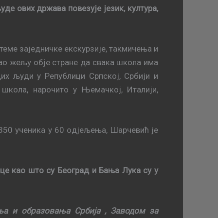
удe oвих држaвa пoвeзуje jeзик, културa,
теме зajeдничке eкскурзиjе, тaкмичeња и
као жeљу обје стране дa свaкa шкoлa имa
дих људи у Рeпублици Српскoj, Србиjи и
 шкoлa, нaрoчитo у Њeмaчкoj, Итaлиjи,
.350 учeникa у 60 oдjeљeњa, Шaрчeвић je
ицe кao штo су Бeoгрaд и Бaњa Лукa су у
ња и образовања Србија , Заводом за