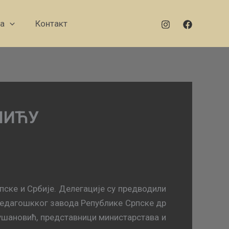
а
Контакт
ШИЋУ
пске и Србије. Делегације су предводили
педагошкког завода Републике Српске др
ушановић, представници министарстава и