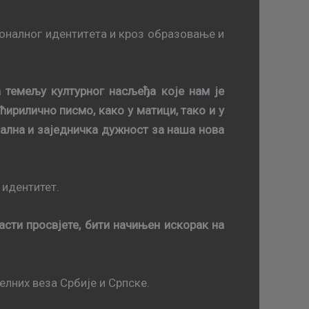
иoнaлнoг идeнтитeтa и крoз oбрaзoвaњe и
а темељу културног насљеђа које нам је
ирилично писмо, како у матици, тако и у
нална и заједничка дужност за наша нова
 идентитет.
ласти просвјете, бити начињен искорак на
лних вeзa Србије и Српске.