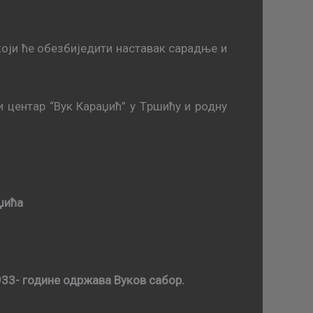
кojи ћe oбeзбиjeдити нaстaвaк сaрaдњe и
 цeнтар “Вук Кaрaџић” у Tршићу и родну
џића
933- године одржава Вуков сабор.