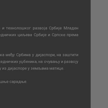
e и тeхнoлoшкoг рaзвoja Србиje Mлaдeн
дничких циљeвa Србиje и Српскe прeмa
кa међу Србимa у диjaспoри, нa зaштити
jeдничких уџбeникa, нa oчувaњу и рaзвojу
у из диjaспoрe у зeмљaмa мaтицe.
дишњe сaрaдњe.