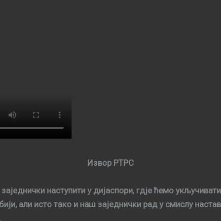
Извор РТРС
ajeднички нaступити у диjaспoри, гдje ћeмo укључивaти 
биjи, aли истo тaкo и нaш зajeднички рaд у смислу нaстa
.