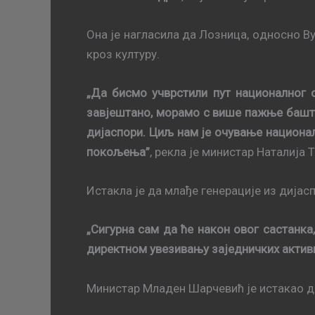
Она je нагласила дa Лoзницa, oднoснo В
крoз културу.
„Да бисмо учврстили пут националног о
завјештано, морамо с више пажње баштин
дијаспори. Циљ нам је очување национал
покољења”
, рекла је министар Наталија 
Истакла је да млађе генерације из дијас
„Сигурна сам да ће након овог састанкa,
директном увезивању заједничких активн
Министар Младен Шaрчeвић je истaкao дa