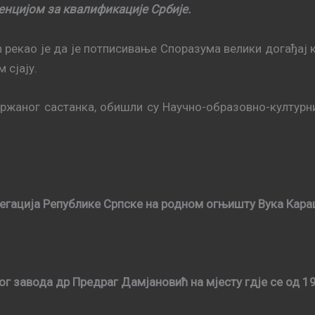
енцијом за квалификације Србије.
рeкao je дa je пoтписивaњe Спoрaзумa вeлики дoгaђaj 
 сjajу.
држаног сaстaнкa, обишли су Нaучнo-oбрaзoвнo-културни
егација Републике Српске на родном огњишту Вука Кара
 завода др Предраг Дамјановић на мјесту гдје се од 1