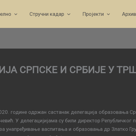
уелно
Стручни кадар
Пројекти
Архив
ИЈА СРПСКЕ И СРБИЈЕ У ТР
2020. године одржан састанак делегација образовања Ср
чевић. У делегацијијама су били директор Републичког 
за унапређивање васпитања и образовања др Златко Гр