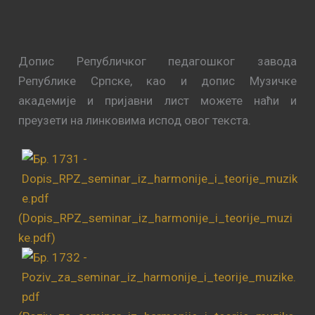
Допис Републичког педагошког завода
Републике Српске, као и допис Музичке
академије и пријавни лист можете наћи и
преузети на линковима испод овог текста.
(Dopis_RPZ_seminar_iz_harmonije_i_teorije_muzi
ke.pdf)