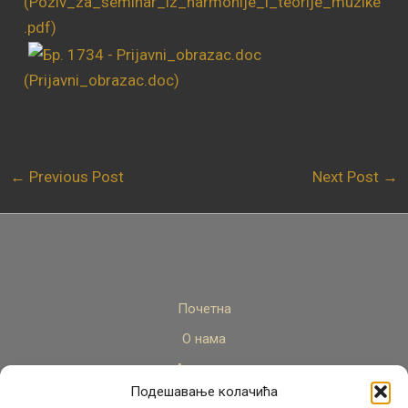
(Poziv_za_seminar_iz_harmonije_i_teorije_muzike
.pdf)
(Prijavni_obrazac.doc)
←
Previous Post
Next Post
→
Почетна
О нама
Актуелно
Подешавање колачића
Стручни кадар