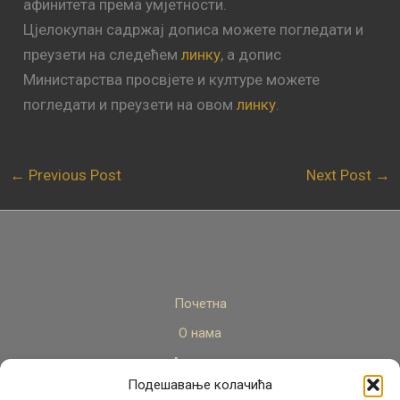
афинитета према умјетности.
Цјелокупан садржај дописа можете погледати и
преузети на следећем
линку
, а допис
Министарства просвјете и културе можете
погледати и преузети на овом
линку
.
←
Previous Post
Next Post
→
Почетна
О нама
Актуелно
Подешавање колачића
Стручни кадар