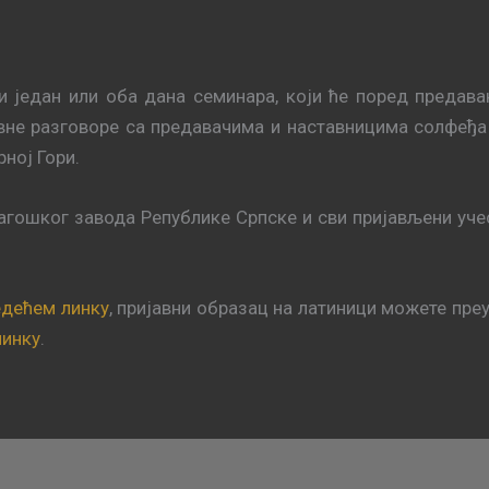
и један или оба дана семинара, који ће поред предава
вне разговоре са предавачима и наставницима солфеђа
рној Гори.
агошког завода Републике Српске и сви пријављени уче
едећем линку
, пријавни образац на латиници можете пре
линку
.