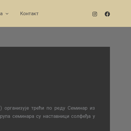
а
Контакт
) организује трећи по реду Семинар из
група семинара су наставници солфеђа у