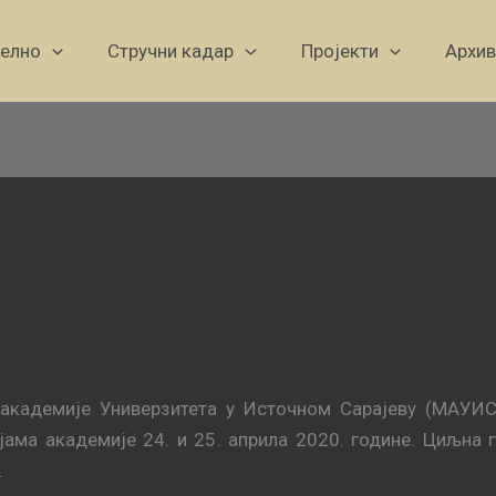
уелно
Стручни кадар
Пројекти
Архив
 академије Универзитета у Источном Сарајеву (МАУИС
јама академије 24. и 25. априла 2020. године. Циљна 
.