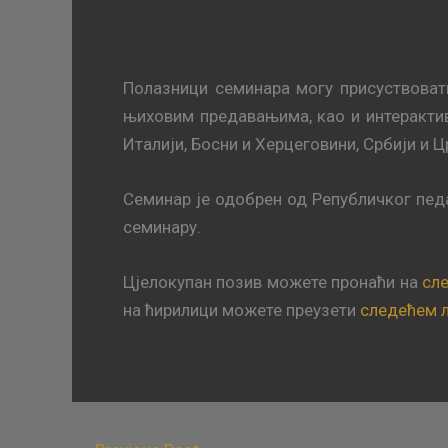
Полазници семинара могу присуствоват
њиховим предавањима, као и интеракти
Италији, Босни и Херцеговини, Србији и Ц
Семинар је одобрен од Републичког пед
семинару.
Цјелокупан позив можете пронаћи на
сл
на ћирилици можете преузети
следећем 