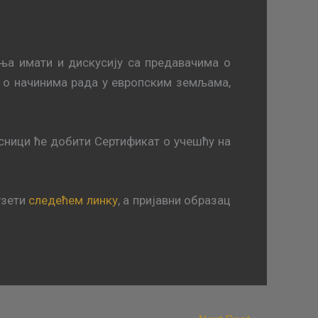
ња имати и дискусију са предавачима о
 о начинима рада у европским земљама,
сници ће добити Сертификат о учешћу на
узети
следећем линку
, а пријавни образац