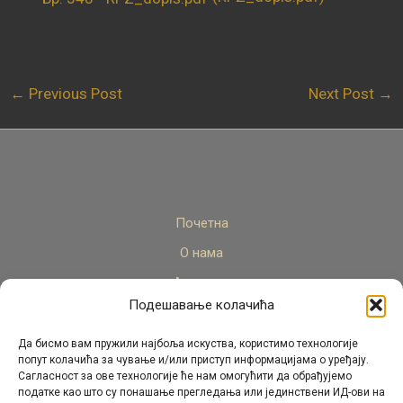
←
Previous Post
Next Post
→
Почетна
О нама
Актуелно
Подешавање колачића
Стручни кадар
Пројекти
Да бисмо вам пружили најбоља искуства, користимо технологије
попут колачића за чување и/или приступ информацијама о уређају.
Архива
Сагласност за ове технологије ће нам омогућити да обрађујемо
податке као што су понашање прегледања или јединствени ИД-ови на
Контакт