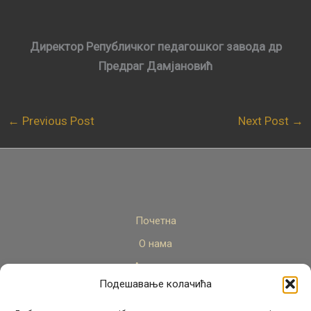
Директор Републичког педагошког завода др
Предраг Дамјановић
←
Previous Post
Next Post
→
Почетна
О нама
Актуелно
Подешавање колачића
Стручни кадар