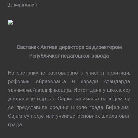
Дамјановић.
Састанак Актива директора са директором
Републичког педагошког завода
На састанку је разговарано о уписној политици,
реформи образовања и изради стандарда
занимања/квалификација. Истог дана у школској
дворани је одржан Сајам занимања на којем су
се представиле средње школе града Бијељина.
Сајам су посјетили ученици основних школа овог
града.