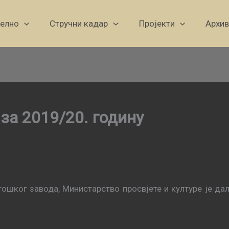
уелно
Стручни кадар
Пројекти
Архив
за 2019/20. годину
гошког завода, Министарство просвјете и културе је да