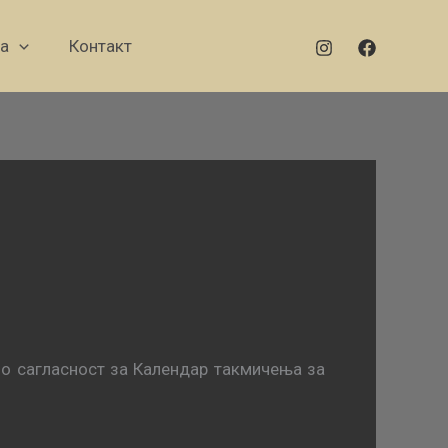
а
Контакт
ло сагласност за Календар такмичења за