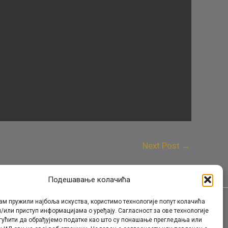
Next Post
→
Подешавање колачића
ам пружили најбоља искуства, користимо технологије попут колачића
/или приступ информацијама о уређају. Сагласност за ове технологије
Контакт
гућити да обрађујемо податке као што су понашање прегледања или