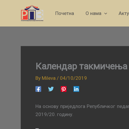
Skip
to
Почетна
О нама
Акт
content
Календар такмичења 
By
Mileva
/
04/10/2019
На основу приједлога Републичког педа
2019/20. годину.