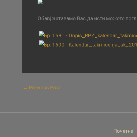
Обавјештавамо Вас да исти можете погле
←
Previous Post
Почетна