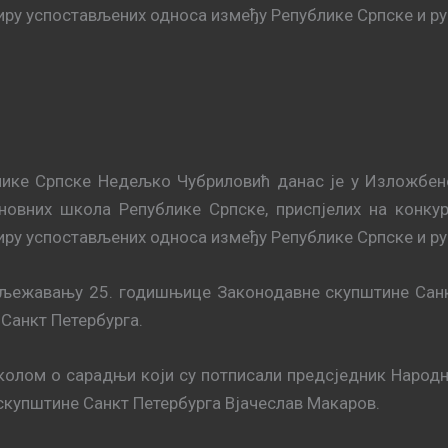
виру успостављених односа између Републике Српске и ру
лике Српске Недељко Чубриловић данас је у Изложбен
новних школа Републике Српске, приспјелих на конку
виру успостављених односа између Републике Српске и ру
иљежавању 25. годишњице Законодавне скупштине Санкт 
 Санкт Петербурга.
околом о сарадњи који су потписали предсједник Наро
скупштине Санкт Петербурга Вјачеслав Макаров.