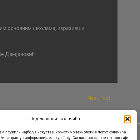
свим основним школама, изразивши
 је Дамјановић.
Next Post
→
Подешавање колачића
ам пружили најбоља искуства, користимо технологије попут колачића
/или приступ информацијама о уређају. Сагласност за ове технологије