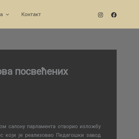
а
Контакт
ова посвећених
ом салону парламента отворио изложбу
рс који је реализовао Педагошки завод