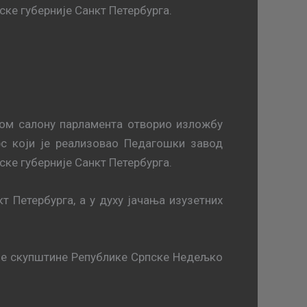
ске губерније Санкт Петербурга.
ом салону парламента отворио изложбу
рс који је реализовао Педагошки завод
ске губерније Санкт Петербурга.
Петербурга, а у духу јачања изузетних
дне скупштине Републике Српске Недељко