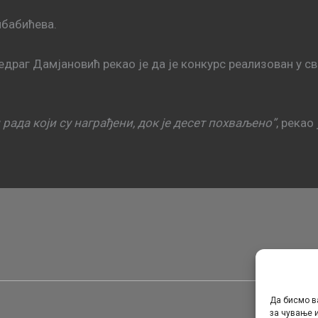
ибабићева.
драг Дамјановић рекао је да је конкурс реализован у 
рада који су награђени, док је десет похваљено”
, рекао
Да бисмо в
за чување и