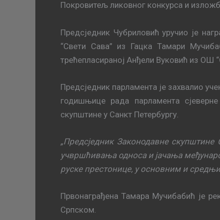
Покровитељ ликовног конкурса и изложб
Предсједник Чубриловић уручио је наг
“Свети Сава” из Гацка Тамари Мучиба
трећепласираној Анђели Вуковић из ОШ “С
Предсједник парламента је захвалио уч
годишњице рада парламента сјеверне 
скупштине у Санкт Петербургу.
„Предсједник Законодавне скупштине С
учвршћивања односа и јачања међунар
руске престонице, у основним и средњ
Првонаграђена Тамара Мучибабић је рек
Српском.