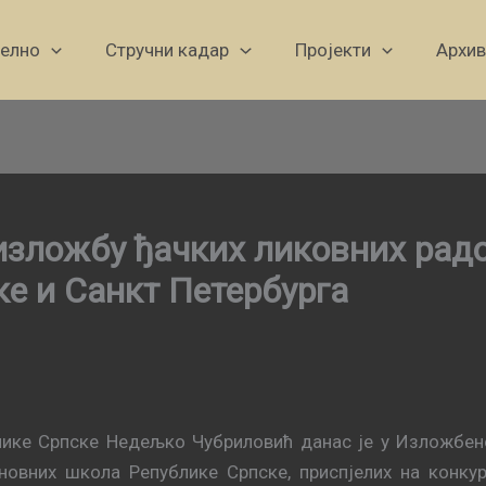
уелно
Стручни кадар
Пројекти
Архив
изложбу ђачких ликовних рад
е и Санкт Петербурга
лике Српске Недељко Чубриловић данас је у Изложбен
новних школа Републике Српске, приспјелих на конку