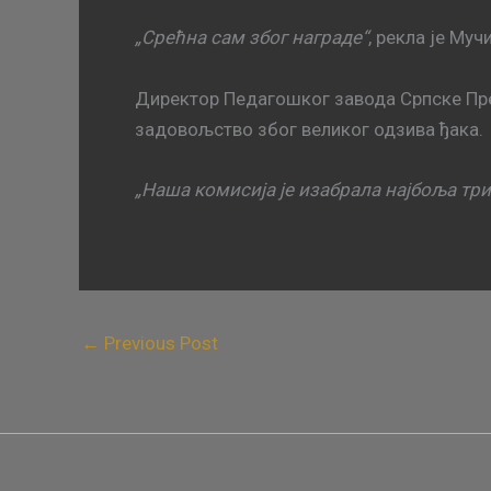
„Срећна сам због награде“
, рекла је Муч
Директор Педагошког завода Српске Пре
задовољство због великог одзива ђака.
„Наша комисија је изабрала најбоља три 
←
Previous Post