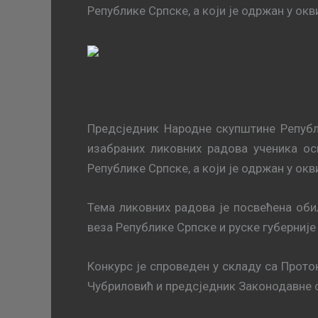
Републике Српске, а који је одржан у ок
Предсједник Народне скупштине Репуб
изабраних ликовних радова ученика ос
Републике Српске, а који је одржан у ок
Тема ликовних радова је посвећена об
веза Републике Српске и руске губерније
Конкурс је спроведен у складу са Прот
Чубриловић и предсједник Законодавне 