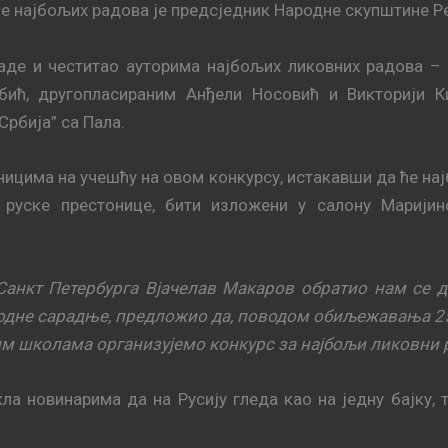
е најбољих радова је предсједник Народне скупштине Р
раде и честитао ауторима најбољих ликовних радова –
бић, другопласираним Анђели Носовић и Викторији 
рбија” са Пала.
еницима на учешћу на овом конкурсу, истакавши да ће н
руске престонице, бити изложени у салону Маријин
анкт Петербурга Вјачелав Макаров обратио нам се ди
одне сарадње, предложио да, поводом обиљежавања 25
им школама организујемо конкурс за најбољи ликовни 
ла новинарима да на Русију гледа као на једну бајку, 