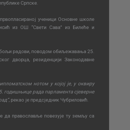
епублике Српске.
 првопласираној ученици Основне школе
Кисић из ОШ “Свети Сава” из Билеће и
ајбољи радови, поводом обиљежавања 25.
ског дворца, резиденцији Законодавне
пломатском нотом у којој је, у оквиру
. годишњице рада парламента сјеверне
рад“
, рекао је предсједник Чубриловић.
те да православље повезује ту земљу са