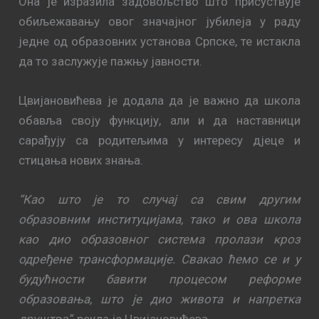
Она је изразила задовољство што присуствује
обиљежавању овог значајног јубилеја у раду
једне од образовних установа Српске, те истакла
да то заслужује пажњу јавности.
Цвијановићева је додала да је важно да школа
обавља своју функцију, али и да наставници
сарађују са родитељима у интересу дјеце и
стицања нових знања.
“Као што је то случај са свим другим
образовним институцијама, тако и ова школа
као дио образовног система пролази кроз
одређене трансформације. Свакао ћемо се и у
будућности бавити процесом реформе
образовања, што је дио живота и напретка
друштва”
, рекла је Цвијановићева.