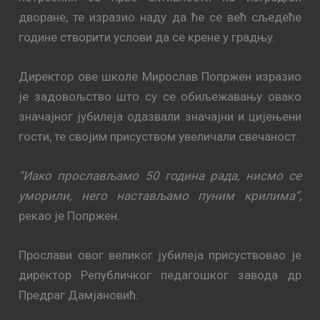
дворане, те изразио наду да ће се већ сљедеће
године створити услови да се крене у градњу.
Директор ове школе Мирослав Попржен изразио
је задовољство што су се обиљежавању овако
значајног јубилеја одазвали значајни и цијењени
гости, те својим присуством увеличали свечаност.
“Иако прослављамо 50 година рада, нисмо се
уморили, него настављамо пуним крилима”
,
рекао је Попржен.
Прослави овог великог јубилеја присуствовао је
директор Републичког педагошког завода др
Предраг Дамјановић.