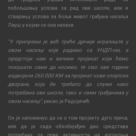
побољшању услова за рад ове школе, али и
стварању услова за бољи живот грађана насеља
Лауш у којем се она налази.
“У припреми је већ треће дјечије игралиште у
овом насељу које радимо са УНДП-ом, а
предстоји нам и велики пројекат који ћемо
покушати сами да носимо, те смо ове године
издвојили 260.000 КМ за пројекат нове спортске
дворане, која би требало да служи како
потребама ове школе, тако и свим грађанима у
овом насељу”
, рекао је Радојичић.
Он је напоменуо да се о том пројекту дуго прича,
али да је сада обезбијеђен дио средстава
потребних за прве активности на изградњи