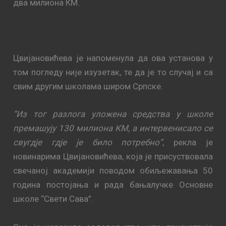
два милиона КМ.
Цвијановићева је напоменула да ова установа у
том погледу није изузетак, те да је то случај и са
свим другим школама широм Српске.
“Из тог разлога уложена средства у школе
премашују 130 милиона КМ, а интервенисало се
свугдје гдје је било потребно”
, рекла је
новинарима Цвијановићева, која је присуствовала
свечаној академији поводом обиљежавања 50
година постојања и рада бањалучке Основне
школе “Свети Сава”.