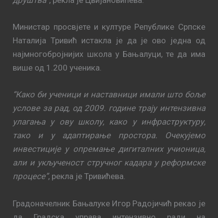
Министар просвјете и културе Републике Српске
Наталија Тривић истакла је да је ово једна од
најмногобројнијих школа у Бањалуци, те да има
више од 1.200 ученика.
“Како би ученици и наставници имали што боље
услове за рад, од 2009. године трају интензивна
улагања у ову школу, како у инфраструктуру,
тако и у адаптирање простора. Очекујемо
инвестиције у опремање дигиталних учионица,
али и укљученост стручног кадара у реформске
процесе”
, рекла је Тривићева.
Градоначелник Бањалуке Игор Радојичић рекао је
да Градска управа интензивно ради на