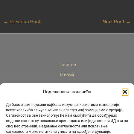
←
Previous Post
Next Post
→
Почетна
О нама
Актуелно
Подешавање колачића
Стручни кадар
Пројекти
Да бисмо вам пружили најбоља искуства, користимо технологије
попут колачића за чување и/или приступ информацијама о уређају.
Архива
Сагласност за ове технологије ће нам омогућити да обрађујемо
податке као што су понашање прегледања или јединствени ИД-ови на
Контакт
овој веб страници. Недавање сагласности или повлачење
сагласности може негативно утицати на одређене функције.