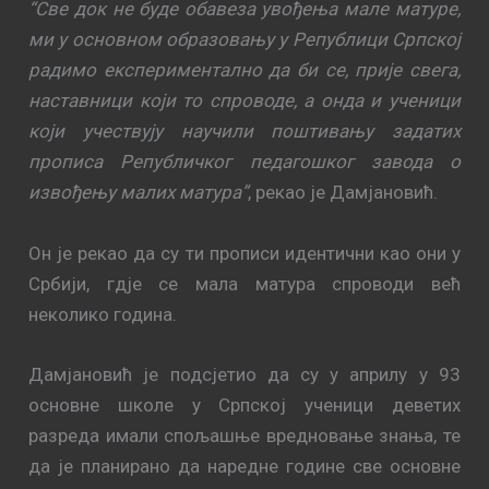
“Све док не буде обавеза увођења мале матуре,
ми у основном образовању у Републици Српској
радимо експериментално да би се, прије свега,
наставници који то спроводе, а онда и ученици
који учествују научили поштивању задатих
прописа Републичког педагошког завода о
извођењу малих матура”
, рекао је Дамјановић.
Он је рекао да су ти прописи идентични као они у
Србији, гдје се мала матура спроводи већ
неколико година.
Дамјановић је подсјетио да су у априлу у 93
основне школе у Српској ученици деветих
разреда имали спољашње вредновање знања, те
да је планирано да наредне године све основне