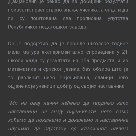
Дамјановић је рекао да ће добијени резултати
показати, првенствено знање ученика, а онда и да
ли су поштована сва прописана упутства
Републичког педагошког завода.
Он је подсјетио да је прошле школске године
мала матура експериментално спроведена у 21
школи када су резултати из оба предмета, и из
математике и српског језика, без обзира што је
то различит ниво оцјењивања, слабији него
оцјене које ученици добију од својих наставника.
“Ми на овај начин нећемо да тврдимо како
наставници не знају оцјењивати, него само
хоћемо да покажемо и докажемо и наставнике
научимо да одустану од класичног начина