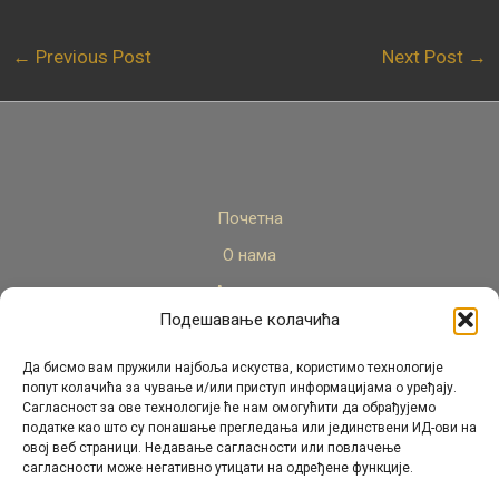
←
Previous Post
Next Post
→
Почетна
О нама
Актуелно
Подешавање колачића
Стручни кадар
Пројекти
Да бисмо вам пружили најбоља искуства, користимо технологије
попут колачића за чување и/или приступ информацијама о уређају.
Архива
Сагласност за ове технологије ће нам омогућити да обрађујемо
податке као што су понашање прегледања или јединствени ИД-ови на
Контакт
овој веб страници. Недавање сагласности или повлачење
сагласности може негативно утицати на одређене функције.