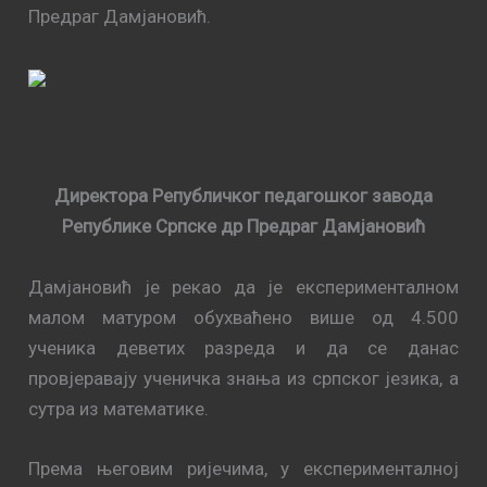
Предраг Дамјановић.
Директора Републичког педагошког завода
Републике Српске др Предраг Дамјановић
Дамјановић је рекао да је експерименталном
малом матуром обухваћено више од 4.500
ученика деветих разреда и да се данас
провјеравају ученичка знања из српског језика, а
сутра из математике.
Према његовим ријечима, у експерименталној