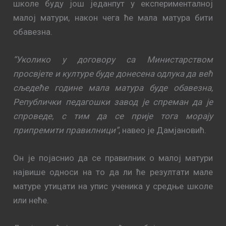
школе буду још једанпут у експерименталној
малој матури, након чега ће мала матура бити
обавезна.
“Уколико у договору са Министарством
просвјете и културе буде донесена одлука да већ
сљедеће године мала матура буде обавезна,
Републички педагошки завод је спреман да је
спроведе, с тим да се прије тога морају
припремити правилници”
, навео је Дамјановић.
Он је појаснио да се правилник о малој матури
највише односи на то да ли ће резултати мале
матуре утицати на упис ученика у средње школе
или неће.