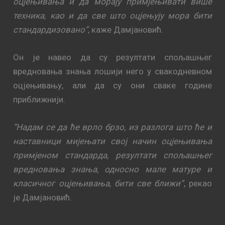
оцјењивања и да морају примјењивати више
техника, као и да све што оцјењују мора бити
стандардизовано”
, каже Дамјановић.
Он је навео да су резултати спољашњег
вредновања знања лошији него у свакодневном
оцјењивању, али да су они сваке године
приближнији.
“Надам се да ће врло брзо, из разлога што ће и
наставници мијењати свој начин оцјењивања
примјеном стандарда, резултати спољашњег
вредновања знања, односно мале матуре и
класичног оцјењивања, бити све ближи”
, рекао
је Дамјановић.