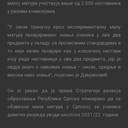
малој матури учествује више од 2.500 наставника
у разним комисијама.
“У овом тренутку кроз експерименталну малу
матуру провјеравамо знање ученика у ова два
предмета у складу са прописаним стандардима и
то није начин провјере као у класичној настави
коју раде наставници у ова два предмета, јер је
овдје ријеч о нивоима знања – низак, средњи и
високи ниво знања”, појаснио је Дамјановић.
Он је рекао да је према Стратегији развоја
образовања Републике Српске планирано да се
обавезна мала матура у Српској за ученике
деветих разреда уводи школске 2021/22. године.