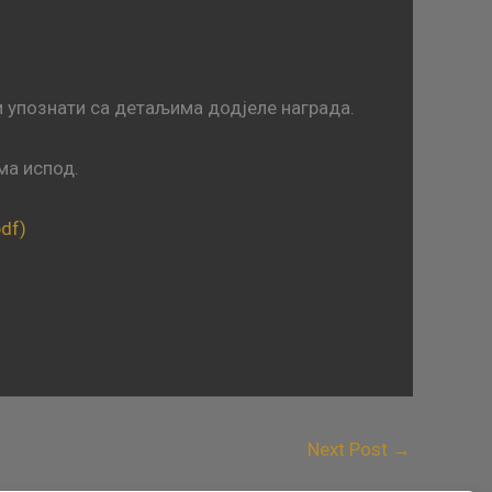
и упознати са детаљима додјеле награда.
ма испод.
df)
Next Post
→