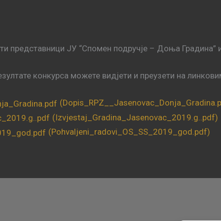
ти представници ЈУ “Спомен подручје – Доња Градина” 
езултате конкурса можете видјети и преузети на линкови
(Dopis_RPZ__Jasenovac_Donja_Gradina.p
(Izvjestaj_Gradina_Jasenovac_2019.g..pdf)
(Pohvaljeni_radovi_OS_SS_2019_god.pdf)