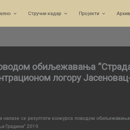
уелно
Стручни кадар
Пројекти
Архив
поводом обиљежавања “Страда
ентрационом логору Јасеновац
да налазе се резултати конкурса поводом обиљежавања 
а Градина” 2019.