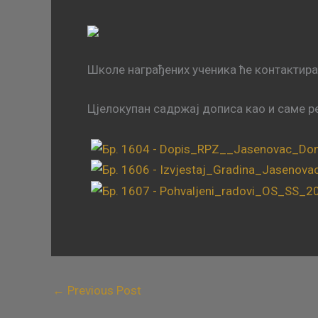
Школе награђених ученика ће контактира
Цјелокупан садржај дописа као и саме р
←
Previous Post