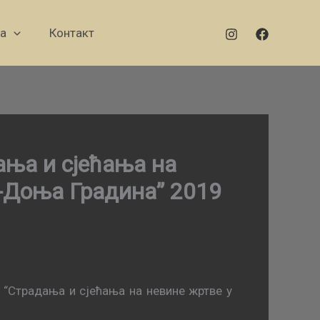
а
Контакт
ња и сјећања на
-Доња Градина” 2019
“Страдања и сјећања на невине жртве у