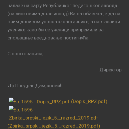
налазе на сајту Републичког педагошког завода
(на линковима доле испод).Ваша обавеза је да са
овим дописом упознате наставнике, а наставници
ученике како би се ученици припремили за
спољашње вредновање постигнућа.
С поштовањем,
Директор
Др Предраг Дамјановић
(Dopis_RPZ.pdf)
(Zbirka_srpski_jezik_5._razred_2019.pdf)