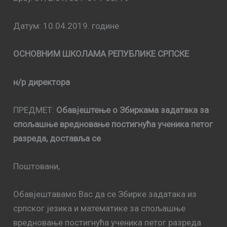
Датум: 10.04.2019. године
ОСНОВНИМ ШКОЛАМА РЕПУБЛИКЕ СРПСКЕ
н/р директора
ПРЕДМЕТ:
Обавјештење о Збиркама задатака за
спољашње вредновање постигнућа ученика петог
разреда, доставља се
Поштовани,
Обавјештавамо Вас да се Збирке задатака из
српског језика и математике за спољашње
вредновање постигнућа ученика петог разреда