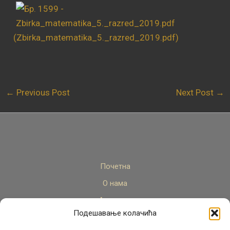
(Zbirka_matematika_5._razred_2019.pdf)
←
Previous Post
Next Post
→
Почетна
О нама
Актуелно
Подешавање колачића
Стручни кадар