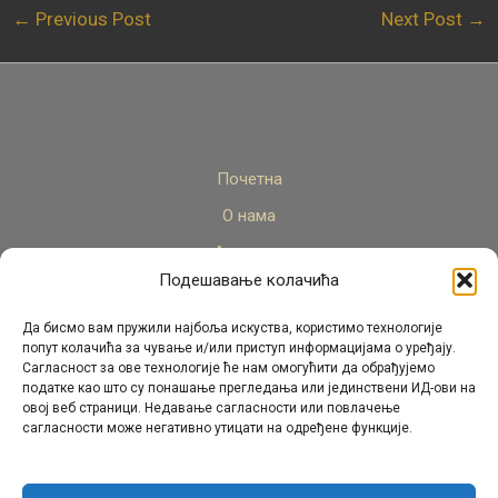
←
Previous Post
Next Post
→
Почетна
О нама
Актуелно
Подешавање колачића
Стручни кадар
Пројекти
Да бисмо вам пружили најбоља искуства, користимо технологије
попут колачића за чување и/или приступ информацијама о уређају.
Архива
Сагласност за ове технологије ће нам омогућити да обрађујемо
податке као што су понашање прегледања или јединствени ИД-ови на
Контакт
овој веб страници. Недавање сагласности или повлачење
сагласности може негативно утицати на одређене функције.