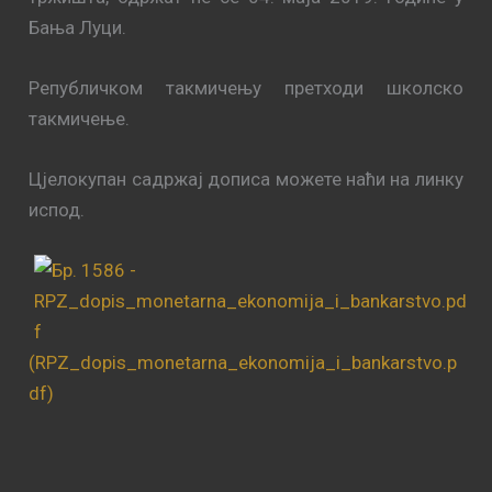
Бања Луци.
Републичком такмичењу претходи школско
такмичење.
Цјелокупан садржај дописа можете наћи на линку
испод.
(RPZ_dopis_monetarna_ekonomija_i_bankarstvo.p
df)