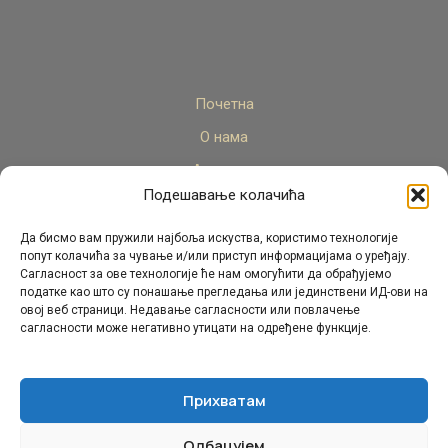
Почетна
О нама
Актуелно
Подешавање колачића
Стручни кадар
Пројекти
Да бисмо вам пружили најбоља искуства, користимо технологије
попут колачића за чување и/или приступ информацијама о уређају.
Архива
Сагласност за ове технологије ће нам омогућити да обрађујемо
податке као што су понашање прегледања или јединствени ИД-ови на
Контакт
овој веб страници. Недавање сагласности или повлачење
сагласности може негативно утицати на одређене функције.
Прихватам
Одбацујем
© Републички педагошки завод Републике Српске.