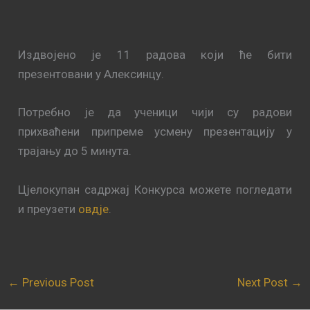
Издвојено је 11 радова који ће бити
презентовани у Алексинцу.
Потребно је да ученици чији су радови
прихваћени припреме усмену презентацију у
трајању до 5 минута.
Цјелокупан садржај Конкурса можете погледати
и преузети
овдје
.
←
Previous Post
Next Post
→